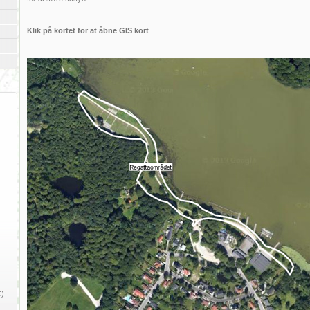
Klik på kortet for at åbne GIS kort
C)