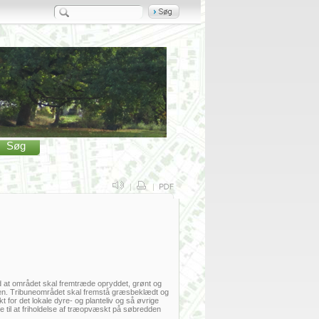
Søg
|
|
ed at området skal fremtræde opryddet, grønt og
 søen. Tribuneområdet skal fremstå græsbeklædt og
for det lokale dyre- og planteliv og så øvrige
lse til at friholdelse af træopvæskt på søbredden