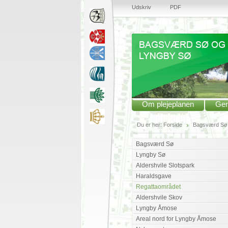
Udskriv
PDF
Om plejeplanen
Gen
Du er her:
Forside
Bagsværd Sø 
Bagsværd Sø
Lyngby Sø
Aldershvile Slotspark
Haraldsgave
Regattaområdet
Aldershvile Skov
Lyngby Åmose
Areal nord for Lyngby Åmose