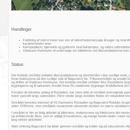
Handlinger
Fældning af større træer kan ske af sikkerhedsmæssige årsager og skal e
karakteristiske arter.
Kæmpepileurt, bjørneklo og gyldenris skal bekæmpes, og videre udbredelse
Gladsaxe Kommune vil undersøge om toiletterne ved tilskuerpladserne kan gø
Status
Det fredede området omfatter tilskuerpladserne og dommertårn i den vestlige ende,
foran klubhusene på den sydlige side af Bagsværd Sø. Tribuneområdet og arealet for
og driftes af Gladsaxe Kommune. Det fredede område omfatter ikke Rostadions bygni
bygningerne og til søkanten. Arealet foran Ro stadionets bygninger til bådfartens bro e
Foruden de tekniske anlæg til Rostadion, har store dele af området overvejende pa
træer specielt langs søbredden. Flere steder langs bredden findes en veludviklet bredv
Området benyttes intensivt af I/S Danmarks Rostadion og Bagsværd Roklubs bruge
siden 1930'erne, men områdets nuværende udseende skyldes en større udvidelse af 
I området er der en livlig aktivitet af eliteroere, motionsroere og fritidsroere det me
op til Aldershvile Skov, som er udlagt til hundeskov, og mange hunde bader i søen ve
lang række aktiviteter.
Stien omkring Bagsværd Sø løber gennem området og kobler sig på stisystemet i Ald