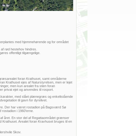
fterplantes med hjemmehørende og for området
 af rød hestehov hindres.
res offentligt tilgængelige.
 græsarealet foran Krathuset, samt områderne
an Krathuset ejes af Naturstyrelsen, men er lejet
nger, men kun arealet fra stien foran
r privat ejet og anvendes til rosport.
rkkarakter, med slået plænegræs og enkeltstående
egetation til gavn for dyrelivet.
re. Der har været rostadion på Bagsværd Sø
rostadion i 1960'erne.
ste af året. En stor del af Regattaområdet grænser
d Krathuset. Arealet foran Kravhuset bruges til en
ershvile Skov.