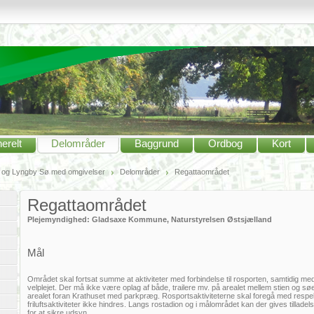
erelt
Delområder
Baggrund
Ordbog
Kort
og Lyngby Sø med omgivelser
Delområder
Regattaområdet
Regattaområdet
Plejemyndighed: Gladsaxe Kommune, Naturstyrelsen Østsjælland
Mål
Området skal fortsat summe at aktiviteter med forbindelse til rosporten, samtidig m
velplejet. Der må ikke være oplag af både, trailere mv. på arealet mellem stien og
arealet foran Krathuset med parkpræg. Rosportsaktiviteterne skal foregå med respekt 
friluftsaktiviteter ikke hindres. Langs rostadion og i målområdet kan der gives tillade
for at sikre udsyn.