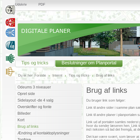
Udskriv
PDF
Tips og tricks
Beslutninger om Planportal
Du er her:
Forside
Internt
Tips og tricks
Brug af links
Odeums 3 niveauer
Brug af links
Opret side
Sidelayout -de 4 valg
Du bruger link som følger:
Overskrifter og fonte
Link til andre sider i samme plan sæt
Billeder
Link til andre planer i planportalen 
Kort
Link ud af portalen samles nederst p
hvor du sender læseren hen. Link t
Brug af links
ind i teksten så lad det fremgå, a
Ændring af kontaktoplysninger
Det kan være svært, som læser at be
Topfrise