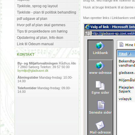
brug for. Ved mange link risikerer du
Tjekliste, sprog og layout
Husk at bruge linkbank til at danne d
Tjekliste - plan til politisk behandling
Man opretter links i Linkbanken ve
pdf udgave af plan
Hvor pdf af plan skal gemmes
Tips til projektledere om høring
Opdatering af plan, Info-ikon
Link til Odeum manual
KONTAKT
By- og Miljøforvaltningen
Rådhus Alle
7 2860 Søborg Telefon: 39 57 50 00
bymiljo@gladsaxe.dk
Åbningstider
Mandag-fredag: 10.00-
14.00
Telefontider
Mandag-fredag: 09.00-
14.00