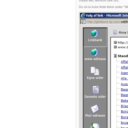
Udfyld titel, adresse (link url).
Du vil nu kune finde linket under "