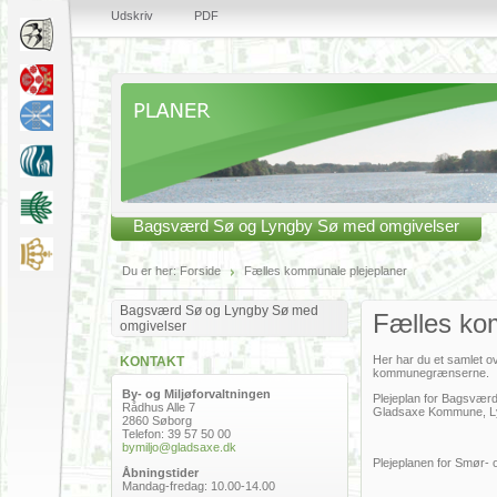
Udskriv
PDF
Bagsværd Sø og Lyngby Sø med omgivelser
Du er her:
Forside
Fælles kommunale plejeplaner
Bagsværd Sø og Lyngby Sø med
Fælles ko
omgivelser
Her har du et samlet o
KONTAKT
kommunegrænserne.
By- og Miljøforvaltningen
Plejeplan for Bagsvær
Rådhus Alle 7
Gladsaxe Kommune, Ly
2860 Søborg
Telefon: 39 57 50 00
bymiljo@gladsaxe.dk
Plejeplanen for Smør-
Åbningstider
Mandag-fredag: 10.00-14.00