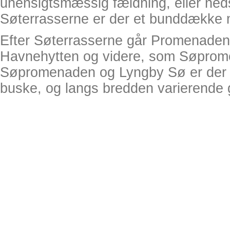
uhensigtsmæssig fældning, eller ne
Søterrasserne er der et bunddække me
Efter Søterrasserne går Promenaden h
Havnehytten og videre, som Søprom
Søpromenaden og Lyngby Sø er der v
buske, og langs bredden varierende g